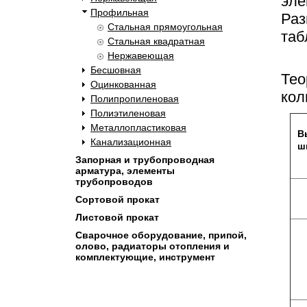
эле
Профильная
Раз
Стальная прямоугольная
таб
Стальная квадратная
Нержавеющая
Бесшовная
Тео
Оцинкованная
кол
Полипропиленовая
Полиэтиленовая
Металлопластиковая
В
Канализационная
ш
Запорная и трубопроводная
арматура, элементы
трубопроводов
Сортовой прокат
Листовой прокат
Сварочное оборудование, припой,
олово, радиаторы отопления и
комплектующие, инструмент