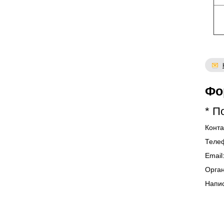
Фо
* П
Конта
Теле
Еmаil
Орган
Напис